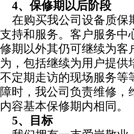
4、保修期以后阶段
在购买我公司设备质保期
支持和服务。客户服务中
修期以外其仍可继续为客
为，包括继续为用户提供
不定期走访的现场服务等
障时，我公司负责维修，
内容基本保修期内相同。
5、目标