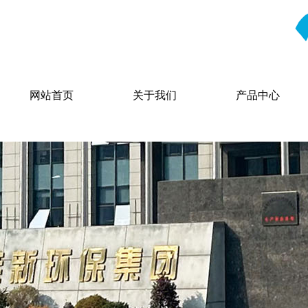
网站首页
关于我们
产品中心