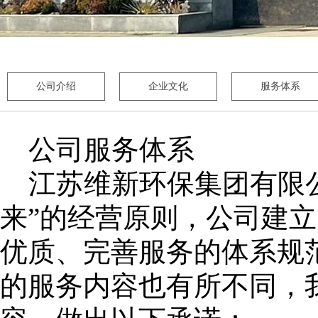
公司介绍
企业文化
服务体系
公司服务体系
江苏维新环保集团有限
来”的经营原则，公司建
优质、完善服务的体系规
的服务内容也有所不同，