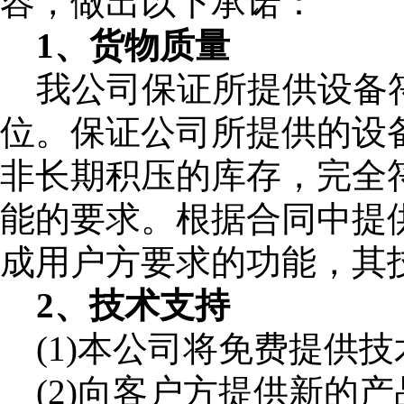
容，做出以下承诺：
1、货物质量
我公司保证所提供设备
位。保证公司所提供的设
非长期积压的库存，完全
能的要求。根据合同中提
成用户方要求的功能，其
2、技术支持
(1)本公司将免费提供技
(2)向客户方提供新的