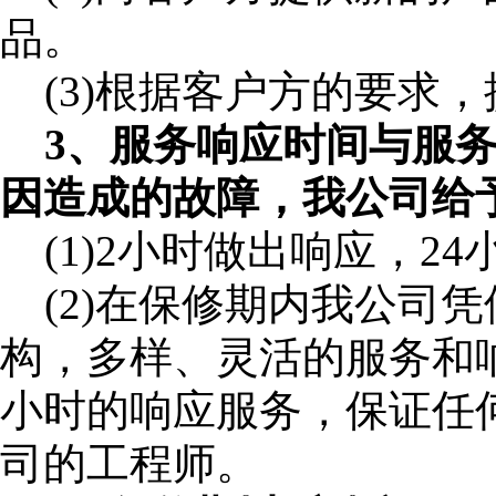
品。
(3)根据客户方的要求
3、服务响应时间与服务
因造成的故障，我公司给
(1)2小时做出响应，2
(2)在保修期内我公司
构，多样、灵活的服务和响
小时的响应服务，保证任
司的工程师。